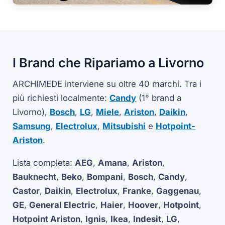
I Brand che Ripariamo a Livorno
ARCHIMEDE interviene su oltre 40 marchi. Tra i
più richiesti localmente:
Candy
(1° brand a
Livorno),
Bosch
,
LG
,
Miele
,
Ariston
,
Daikin
,
Samsung
,
Electrolux
,
Mitsubishi
e
Hotpoint-
Ariston
.
Lista completa:
AEG
,
Amana
,
Ariston
,
Bauknecht
,
Beko
,
Bompani
,
Bosch
,
Candy
,
Castor
,
Daikin
,
Electrolux
,
Franke
,
Gaggenau
,
GE
,
General Electric
,
Haier
,
Hoover
,
Hotpoint
,
Hotpoint Ariston
,
Ignis
,
Ikea
,
Indesit
,
LG
,