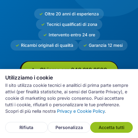
Oltre 20 anni di esperienza
Tecnici qualificati di zona
Intervento entro 24 ore
Ricambi originali di qualità
Garanzia 12 mesi
Chiama ora 348 610 2520
Utilizziamo i cookie
Il sito utilizza cookie tecnici e analitici di prima parte sempre
attivi (per finalità statistiche, ai sensi del Garante Privacy), e
cookie di marketing solo previo consenso. Puoi accettare
tutti i cookie, rifiutarli o personalizzare le tue preferenze.
Scopri di più nella nostra
Privacy e Cookie Policy
.
Archimede
Livorno
Assistenza Elettrodomestici Multimarche Livorno
Rifiuta
Personalizza
Accetta tutti